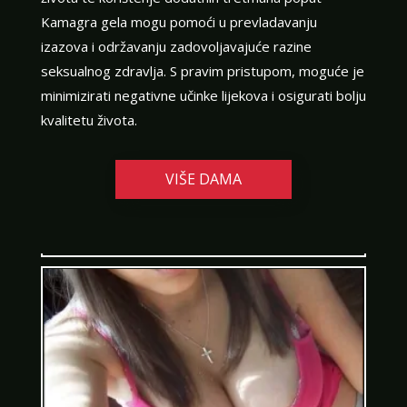
Kamagra gela mogu pomoći u prevladavanju
izazova i održavanju zadovoljavajuće razine
seksualnog zdravlja. S pravim pristupom, moguće je
MONIKA /
Kod #133
minimizirati negativne učinke lijekova i osigurati bolju
kvalitetu života.
TRAŽIM:
ljubav, brak, seks, avantura, veza
Razgovaram, nazovi čim završim!
VIŠE DAMA
Broj: 064/677-677
tel:0,93€ - mob:1,12€ min