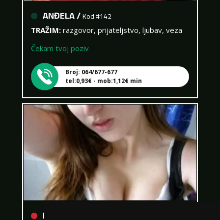
ANĐELA /
Kod #142
TRAŽIM:
razgovor, prijateljstvo, ljubav, veza
Čekam tvoj poziv
Broj: 064/677-677
tel:0,93€ - mob:1,12€ min
MONIKA /
Kod #133