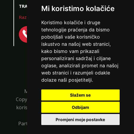
TRAŽIM:
ljubav, brak, seks, avantura, veza
Mi koristimo kolačiće
Razgovaram, nazovi čim završim!
Koristimo kolačiće i druge
Broj: 064/677-677
tehnologije praćenja da bismo
tel:0,93€ - mob:1,12€ min
poboljšali vaše korisničko
iskustvo na našoj web stranici,
kako bismo vam prikazali
personalizirani sadržaj i ciljane
VIŠE DAMA
oglase, analizirali promet na našoj
web stranici i razumjeli odakle
dolaze naši posjetitelji.
Maratela mreže d.o.o., 072700700, +18
Slažem se
Copyright Ⓒ
hotline0-24.com
| Usluge smiju
koristiti osobe starije od +18 godina. |
Polica
Odbijam
ZARA /
Kod #123
privatnosti
Promjeni moje postavke
Partnerski portali:
ljubavni-oglasnik.net
|
TRAŽIM:
ljubav, seks, veza, avantura
osobnikontakti.com
|
xxx.hr