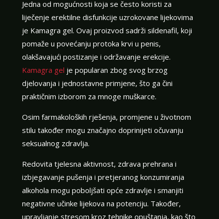
Jedna od mogućnosti koja se često koristi za
liječenje erektilne disfunkcije uzrokovane lijekovima
je Kamagra gel. Ovaj proizvod sadrži sildenafil, koji
pomaže u povećanju protoka krvi u penis,
olakšavajući postizanje i održavanje erekcije.
Kamagra gel
je popularan zbog svog brzog
djelovanja i jednostavne primjene, što ga čini
praktičnim izborom za mnoge muškarce.
Osim farmakoloških rješenja, promjene u životnom
stilu također mogu značajno doprinijeti očuvanju
seksualnog zdravlja.
Redovita tjelesna aktivnost, zdrava prehrana i
izbjegavanje pušenja i pretjeranog konzumiranja
alkohola mogu poboljšati opće zdravlje i smanjiti
negativne učinke lijekova na potenciju. Također,
upravljanje stresom kroz tehnike opuštanja, kao što