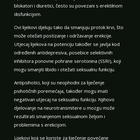
blokatori i diuretici, često su povezani s erektilnom
disfunkcijom.
Ovi lijekovi djeluju tako da smanjuju protok krvi, što
može otežati postizanje i održavanje erekcije.
Utjecaj lijekova na potenciju također se javlja kod
određenih antidepresiva, posebice selektivnih
inhibitora ponovne pohrane serotonina (SSRI), koji
mogu smanjiti libido i otežati seksualnu funkciju.
Antipsihotici, koji su neophodni za liječenje
psihotičnih poremećaja, također mogu imati
negativan utjecaj na seksualnu funkciju. Njihovo
djelovanje na neurotransmitere u mozgu može
rezultirati smanjenom seksualnom željom i
problemima s erekcijom.
Lijekovi koji se koriste za liječenje povećane