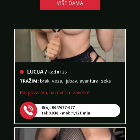
VIŠE DAMA
LUCIJA /
Kod #136
TRAŽIM:
brak, veza, ljubav, avantura, seks
Razgovaram, nazovi čim završim!
Broj: 064/677-677
tel:0,93€ - mob:1,12€ min