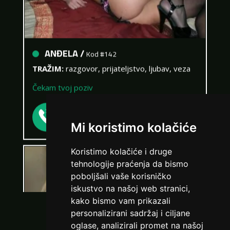
ANĐELA /
Kod #142
TRAŽIM:
razgovor, prijateljstvo, ljubav, veza
Čekam tvoj poziv
Broj: 064/677-677
tel:0,93€ - mob:1,12€ min
Mi koristimo kolačiće
Koristimo kolačiće i druge
tehnologije praćenja da bismo
poboljšali vaše korisničko
iskustvo na našoj web stranici,
kako bismo vam prikazali
personalizirani sadržaj i ciljane
VIŠE DAMA
oglase, analizirali promet na našoj