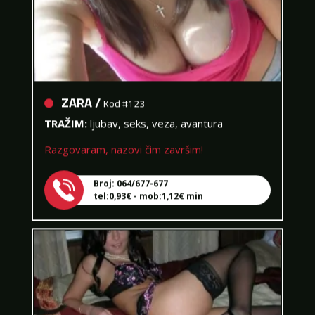
ZARA /
Kod #123
TRAŽIM:
ljubav, seks, veza, avantura
Razgovaram, nazovi čim završim!
Broj: 064/677-677
tel:0,93€ - mob:1,12€ min