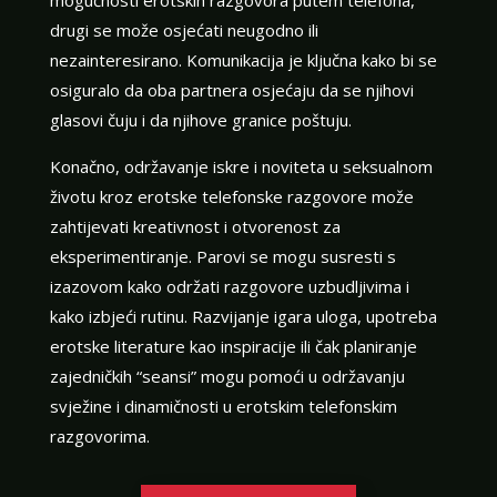
mogućnosti erotskih razgovora putem telefona,
drugi se može osjećati neugodno ili
nezainteresirano. Komunikacija je ključna kako bi se
osiguralo da oba partnera osjećaju da se njihovi
glasovi čuju i da njihove granice poštuju.
Konačno, održavanje iskre i noviteta u seksualnom
životu kroz erotske telefonske razgovore može
zahtijevati kreativnost i otvorenost za
eksperimentiranje. Parovi se mogu susresti s
izazovom kako održati razgovore uzbudljivima i
kako izbjeći rutinu. Razvijanje igara uloga, upotreba
erotske literature kao inspiracije ili čak planiranje
zajedničkih “seansi” mogu pomoći u održavanju
svježine i dinamičnosti u erotskim telefonskim
razgovorima.