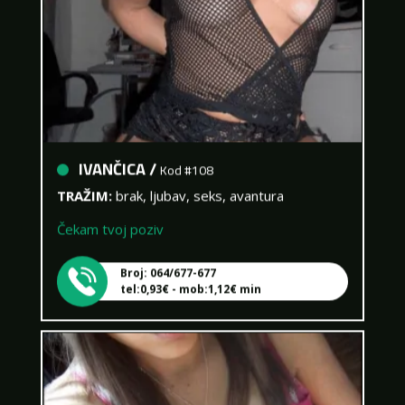
IVANČICA /
Kod #108
TRAŽIM:
brak, ljubav, seks, avantura
Čekam tvoj poziv
Broj: 064/677-677
tel:0,93€ - mob:1,12€ min