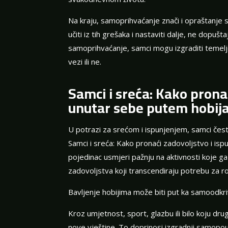
Na kraju, samoprihvaćanje znači i opraštanje se
učiti iz tih grešaka i nastaviti dalje, ne dopušt
samoprihvaćanje, samci mogu izgraditi temelje
vezi ili ne.
Samci i sreća: Kako pronać
unutar sebe putem hobija 
U potrazi za srećom i ispunjenjem, samci čest
Samci i sreća: Kako pronaći zadovoljstvo i is
pojedinac usmjeri pažnju na aktivnosti koje ga i
zadovoljstva koji transcendiraju potrebu za 
Bavljenje hobijima može biti put ka samoodkri
Kroz umjetnost, sport, glazbu ili bilo koju drugu
nove vještine. To doprinosi izgradnji samopou