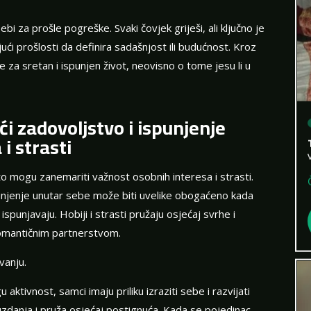
bi za prošle pogreške. Svaki čovjek griješi, ali ključno je
ajući prošlosti da definira sadašnjost ili budućnost. Kroz
 za sretan i ispunjen život, neovisno o tome jesu li u
i zadovoljstvo i ispunjenje
i strasti
o mogu zanemariti važnost osobnih interesa i strasti.
punjenje unutar sebe može biti uvelike obogaćeno kada
spunjavaju. Hobiji i strasti pružaju osjećaj svrhe i
romantičnim partnerstvom.
vanju.
 aktivnost, samci imaju priliku izraziti sebe i razvijati
zdanja i pruža osjećaj postignuća. Kada se pojedinac