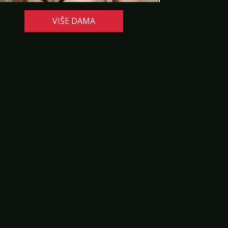
VIŠE DAMA
LUCIJA /
Kod #136
TRAŽIM:
brak, veza, ljubav, avantura, seks
Razgovaram, nazovi čim završim!
Broj: 064/677-677
tel:0,93€ - mob:1,12€ min