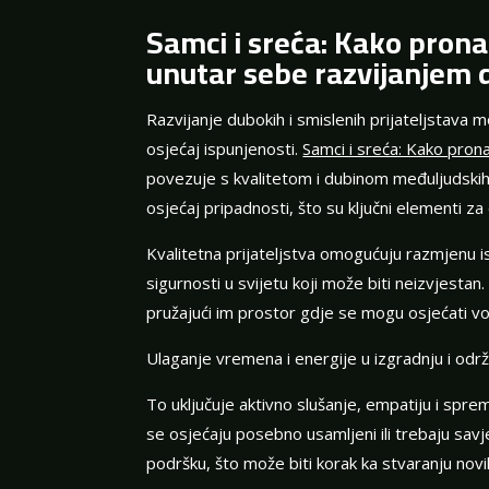
Samci i sreća: Kako pronać
unutar sebe razvijanjem d
Razvijanje dubokih i smislenih prijateljstava 
osjećaj ispunjenosti.
Samci i sreća: Kako pron
povezuje s kvalitetom i dubinom međuljudskih 
osjećaj pripadnosti, što su ključni elementi z
Kvalitetna prijateljstva omogućuju razmjenu is
sigurnosti u svijetu koji može biti neizvjestan. 
pružajući im prostor gdje se mogu osjećati vol
Ulaganje vremena i energije u izgradnju i održ
To uključuje aktivno slušanje, empatiju i spr
se osjećaju posebno usamljeni ili trebaju savj
podršku, što može biti korak ka stvaranju novih 