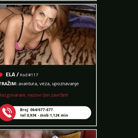
ELA /
Kod #117
TRAŽIM:
avantura, veza, upoznavanje
Razgovaram, nazovi čim završim!
Broj: 064/677-677
tel:0,93€ - mob:1,12€ min