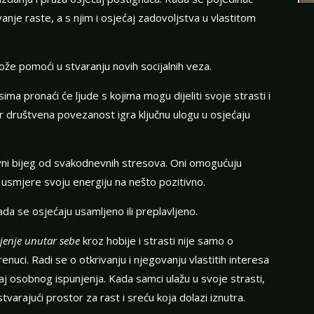
je raste, a s njim i osjećaj zadovoljstva u vlastitom
že pomoći u stvaranju novih socijalnih veza.
sima pronaći će ljude s kojima mogu dijeliti svoje strasti i
jer društvena povezanost igra ključnu ulogu u osjećaju
ivni bijeg od svakodnevnih stresova. Oni omogućuju
 usmjere svoju energiju na nešto pozitivno.
a se osjećaju usamljeno ili preplavljeno.
njenje unutar sebe
kroz hobije i strasti nije samo o
nuci. Radi se o otkrivanju i njegovanju vlastitih interesa
ćaj osobnog ispunjenja. Kada samci ulažu u svoje strasti,
stvarajući prostor za rast i sreću koja dolazi iznutra.