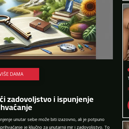
VIŠE DAMA
i zadovoljstvo i ispunjenje
ihvaćanje
unjenje unutar sebe može biti izazovno, ali je potpuno
ihvaćanje je ključno za unutarnji mir i zadovoljstvo. To