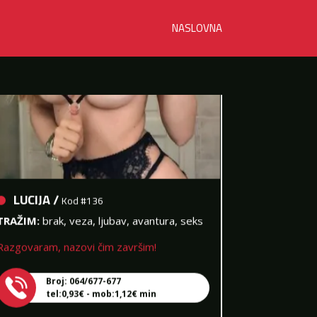
NASLOVNA
LUCIJA /
Kod #136
TRAŽIM:
brak, veza, ljubav, avantura, seks
Razgovaram, nazovi čim završim!
Broj: 064/677-677
tel:0,93€ - mob:1,12€ min