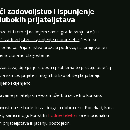
i zadovoljstvo i ispunjenje
ubokih prijateljstava
može biti temelj na kojem samci grade svoju sreću i
aći zadovoljstvo i ispunjenje unutar sebe
često se
odnosa. Prijateljstva pružaju podršku, razumijevanje i
a emocionalno blagostanje.
kustava, dijeljenje radosti i problema te pružaju osjećaj
Za samce, prijatelji mogu biti kao obitelj koju biraju,
jeno i cijenjeno.
avanje prijateljskih veza može biti izuzetno korisno.
emnost da se bude tu za druge u dobru i zlu. Ponekad, kada
et, samci mogu koristiti i
hotline telefon
za emocionalnu
prijateljstava ili jačanju postojećih.