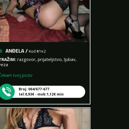
ANĐELA /
Kod #142
TRAŽIM:
razgovor, prijateljstvo, ljubav,
veza
Čekam tvoj poziv
Broj: 064/677-677
tel:0,93€ - mob:1,12€ min