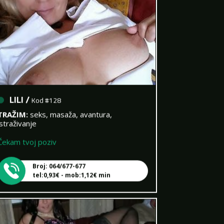
LILI /
Kod #128
TRAŽIM:
seks, masaža, avantura,
istraživanje
Čekam tvoj poziv
Broj: 064/677-677
tel:0,93€ - mob:1,12€ min