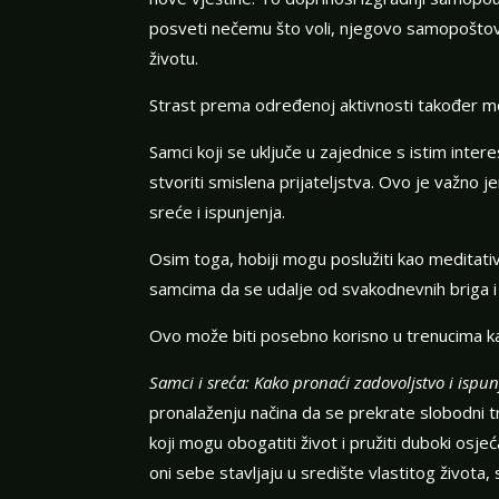
posveti nečemu što voli, njegovo samopoštovan
životu.
Strast prema određenoj aktivnosti također mo
Samci koji se uključe u zajednice s istim intere
stvoriti smislena prijateljstva. Ovo je važno 
sreće i ispunjenja.
Osim toga, hobiji mogu poslužiti kao meditat
samcima da se udalje od svakodnevnih briga i
Ovo može biti posebno korisno u trenucima kad
Samci i sreća: Kako pronaći zadovoljstvo i ispu
pronalaženju načina da se prekrate slobodni tre
koji mogu obogatiti život i pružiti duboki osje
oni sebe stavljaju u središte vlastitog života, 