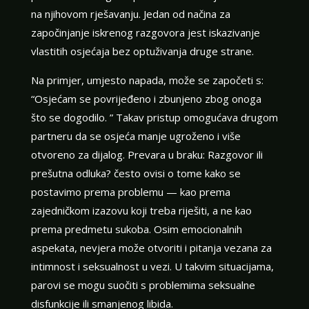
na njihovom rješavanju. Jedan od načina za
započinjanje iskrenog razgovora jest iskazivanje
vlastitih osjećaja bez optuživanja druge strane.
Na primjer, umjesto napada, može se započeti s:
“Osjećam se povrijeđeno i zbunjeno zbog onoga
što se dogodilo. ” Takav pristup omogućava drugom
partneru da se osjeća manje ugroženo i više
otvoreno za dijalog. Prevara u braku: Razgovor ili
prešutna odluka? često ovisi o tome kako se
postavimo prema problemu — kao prema
zajedničkom izazovu koji treba riješiti, a ne kao
prema predmetu sukoba. Osim emocionalnih
aspekata, nevjera može otvoriti i pitanja vezana za
intimnost i seksualnost u vezi. U takvim situacijama,
parovi se mogu suočiti s problemima seksualne
disfunkcije ili smanjenog libida.