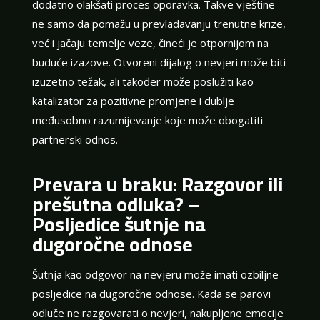
dodatno olakšati proces oporavka. Takve vještine
ne samo da pomažu u prevladavanju trenutne krize,
već i jačaju temelje veze, čineći je otpornijom na
buduće izazove. Otvoreni dijalog o nevjeri može biti
izuzetno težak, ali također može poslužiti kao
katalizator za pozitivne promjene i dublje
međusobno razumijevanje koje može obogatiti
partnerski odnos.
Prevara u braku: Razgovor ili
prešutna odluka? –
Posljedice šutnje na
dugoročne odnose
Šutnja kao odgovor na nevjeru može imati ozbiljne
posljedice na dugoročne odnose. Kada se parovi
odluče ne razgovarati o nevjeri, nakupljene emocije