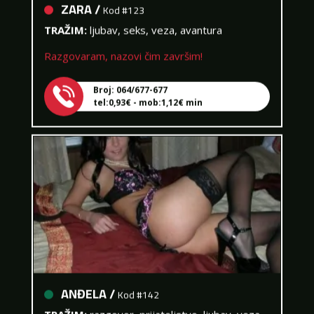
TRAŽIM:
ljubav, seks, veza, avantura
Razgovaram, nazovi čim završim!
Broj: 064/677-677
tel:0,93€ - mob:1,12€ min
ANĐELA /
Kod #142
TRAŽIM:
razgovor, prijateljstvo, ljubav, veza