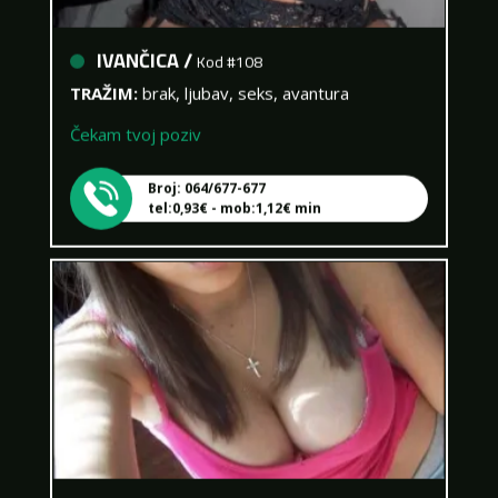
IVANČICA /
Kod #108
TRAŽIM:
brak, ljubav, seks, avantura
Čekam tvoj poziv
Broj: 064/677-677
tel:0,93€ - mob:1,12€ min
ZARA /
Kod #123