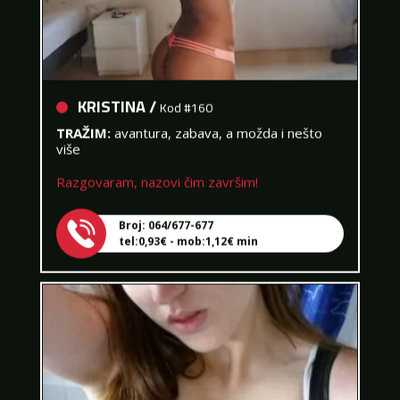
KRISTINA /
Kod #160
TRAŽIM:
avantura, zabava, a možda i nešto
više
Razgovaram, nazovi čim završim!
Broj: 064/677-677
tel:0,93€ - mob:1,12€ min