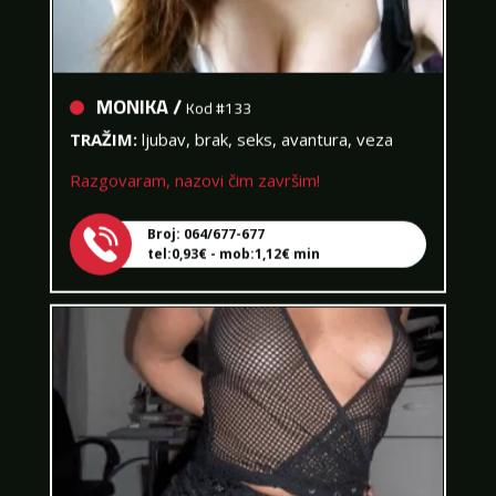
MONIKA /
Kod #133
TRAŽIM:
ljubav, brak, seks, avantura, veza
Razgovaram, nazovi čim završim!
Broj: 064/677-677
tel:0,93€ - mob:1,12€ min