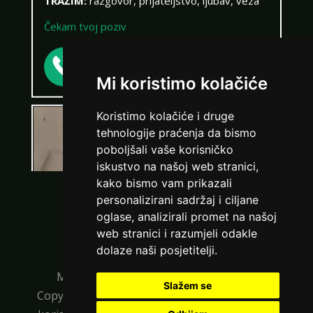
Čekam tvoj poziv
Broj: 064/677-677
tel:0,93€ - mob:1,12€ min
Mi koristimo kolačiće
Koristimo kolačiće i druge
tehnologije praćenja da bismo
poboljšali vaše korisničko
iskustvo na našoj web stranici,
kako bismo vam prikazali
personalizirani sadržaj i ciljane
VIŠE DAMA
oglase, analizirali promet na našoj
web stranici i razumjeli odakle
KRISTINA /
dolaze naši posjetitelji.
Kod #160
TRAŽIM:
avantura, zabava, a možda i nešto
Maratela mreže d.o.o., 072700700, +18
više
Slažem se
Copyright Ⓒ
hotline0-24.com
| Usluge smiju
Razgovaram, nazovi čim završim!