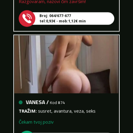
Broj: 064/677-677
tel:0,93€ - mob:1,12€ min
VANESA /
Kod #74
TRAŽIM:
susret, avantura, veza, seks
Čekam tvoj poziv
Broj: 064/677-677