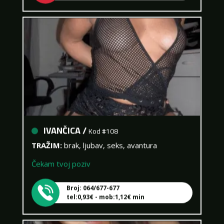
IVANČICA /
Kod #108
TRAŽIM:
brak, ljubav, seks, avantura
Čekam tvoj poziv
Broj: 064/677-677
tel:0,93€ - mob:1,12€ min