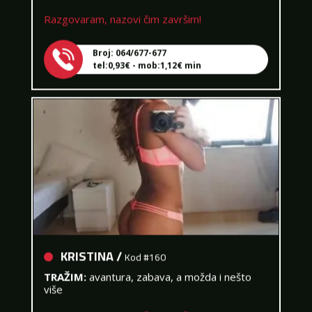
Razgovaram, nazovi čim završim!
Broj: 064/677-677
tel:0,93€ - mob:1,12€ min
KRISTINA /
Kod #160
TRAŽIM:
avantura, zabava, a možda i nešto
više
Razgovaram, nazovi čim završim!