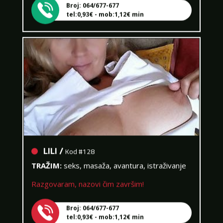
tel:0,93€ - mob:1,12€ min
LILI /
Kod #128
TRAŽIM:
seks, masaža, avantura, istraživanje
Razgovaram, nazovi čim završim!
Broj: 064/677-677
tel:0,93€ - mob:1,12€ min