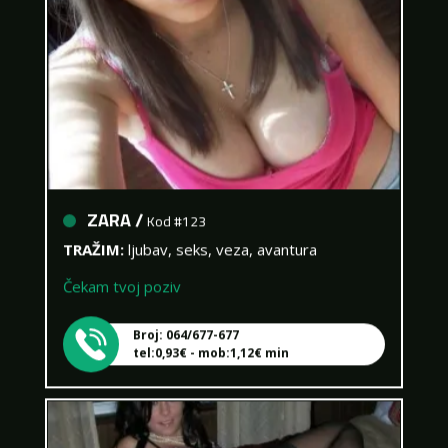
ZARA /
Kod #123
TRAŽIM:
ljubav, seks, veza, avantura
Čekam tvoj poziv
Broj: 064/677-677
tel:0,93€ - mob:1,12€ min