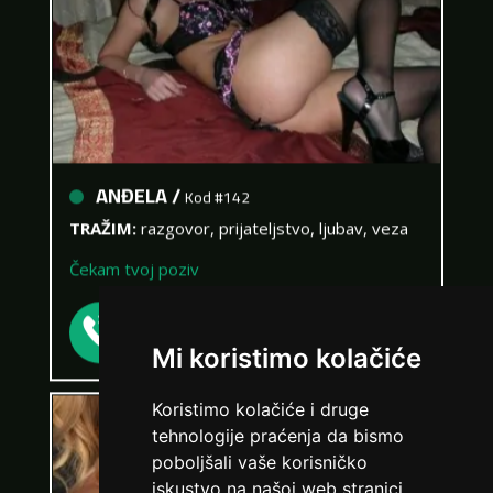
ANĐELA /
Kod #142
TRAŽIM:
razgovor, prijateljstvo, ljubav, veza
Čekam tvoj poziv
Broj: 064/677-677
tel:0,93€ - mob:1,12€ min
Mi koristimo kolačiće
Koristimo kolačiće i druge
tehnologije praćenja da bismo
poboljšali vaše korisničko
iskustvo na našoj web stranici,