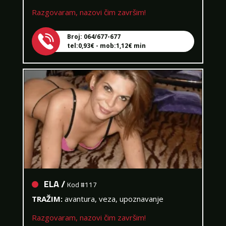
Razgovaram, nazovi čim završim!
Broj: 064/677-677
tel:0,93€ - mob:1,12€ min
ELA /
Kod #117
TRAŽIM:
avantura, veza, upoznavanje
Razgovaram, nazovi čim završim!