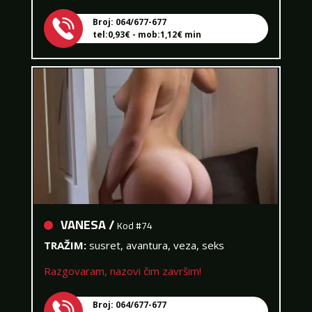
Broj: 064/677-677
tel:0,93€ - mob:1,12€ min
VANESA /
Kod #74
TRAŽIM:
susret, avantura, veza, seks
Razgovaram, nazovi čim završim!
Broj: 064/677-677
tel:0,93€ - mob:1,12€ min