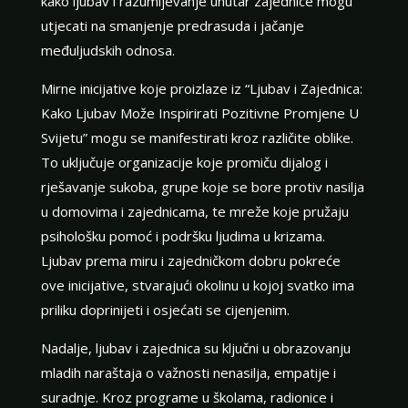
kako ljubav i razumijevanje unutar zajednice mogu
utjecati na smanjenje predrasuda i jačanje
međuljudskih odnosa.
Mirne inicijative koje proizlaze iz “Ljubav i Zajednica:
Kako Ljubav Može Inspirirati Pozitivne Promjene U
Svijetu” mogu se manifestirati kroz različite oblike.
To uključuje organizacije koje promiču dijalog i
rješavanje sukoba, grupe koje se bore protiv nasilja
u domovima i zajednicama, te mreže koje pružaju
psihološku pomoć i podršku ljudima u krizama.
Ljubav prema miru i zajedničkom dobru pokreće
ove inicijative, stvarajući okolinu u kojoj svatko ima
priliku doprinijeti i osjećati se cijenjenim.
Nadalje, ljubav i zajednica su ključni u obrazovanju
mladih naraštaja o važnosti nenasilja, empatije i
suradnje. Kroz programe u školama, radionice i