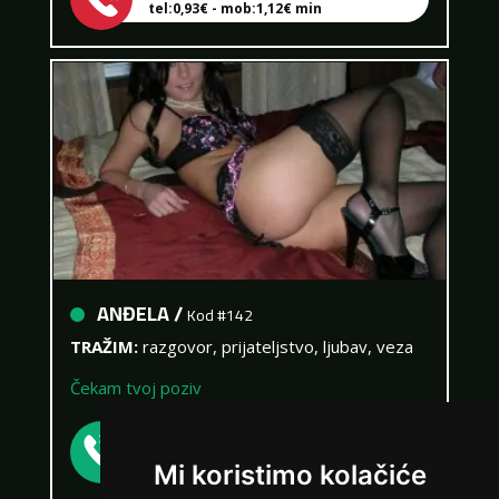
ANĐELA /
Kod #142
TRAŽIM:
razgovor, prijateljstvo, ljubav, veza
Čekam tvoj poziv
Broj: 064/677-677
tel:0,93€ - mob:1,12€ min
Mi koristimo kolačiće